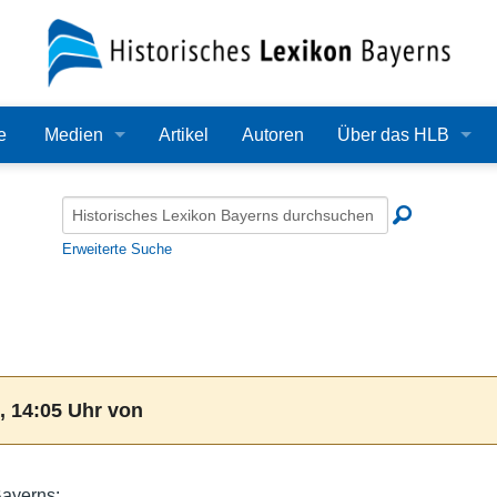
e
Medien
Artikel
Autoren
Über das HLB
Bilder
Lexikon
Audio
Redaktion
Erweiterte Suche
Video
Träger
PDF
Wissenschaftlicher B
Alle Dateien
Bearbeitungsstand
, 14:05 Uhr von
Zehn Jahre HLB
Häufige Fragen
Bayerns: