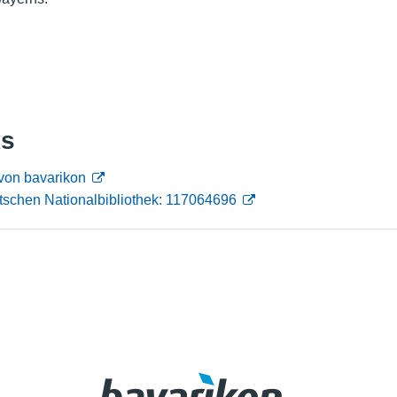
Nutzungshinweise
ks
 von bavarikon
tschen Nationalbibliothek: 117064696