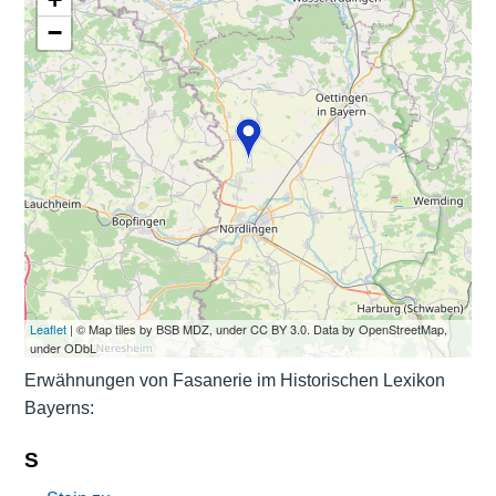
−
Leaflet
| © Map tiles by BSB MDZ, under CC BY 3.0. Data by OpenStreetMap,
under ODbL
Erwähnungen von Fasanerie im Historischen Lexikon
Bayerns:
S