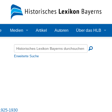
e
Medien
Artikel
Autoren
Über das HLB
Bilder
Lexikon
Audio
Redaktion
Erweiterte Suche
Video
Träger
PDF
Wissenschaftlicher B
Alle Dateien
Bearbeitungsstand
Zehn Jahre HLB
Häufige Fragen
1925-1930