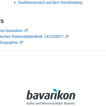
Starkbieranstich auf dem Nockherberg
Nutzungshinweise
ks
von bavarikon
tschen Nationalbibliothek: 141328827
Biographie