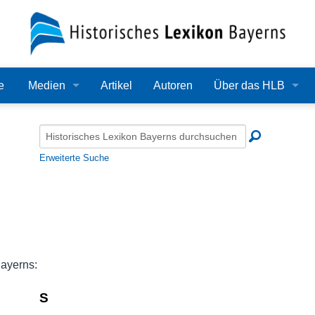
e
Medien
Artikel
Autoren
Über das HLB
Bilder
Lexikon
Audio
Redaktion
Erweiterte Suche
Video
Träger
PDF
Wissenschaftlicher B
Alle Dateien
Bearbeitungsstand
Bayerns:
Zehn Jahre HLB
S
Häufige Fragen