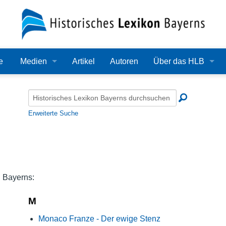
e
Medien
Artikel
Autoren
Über das HLB
Bilder
Lexikon
Audio
Redaktion
Erweiterte Suche
Video
Träger
PDF
Wissenschaftlicher B
Alle Dateien
Bearbeitungsstand
n Bayerns:
Zehn Jahre HLB
M
Monaco Franze - Der ewige Stenz
Häufige Fragen