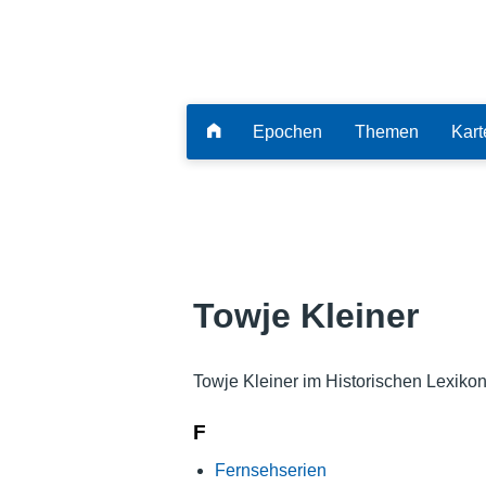
Epochen
Themen
Kart
Towje Kleiner
Towje Kleiner im Historischen Lexiko
F
Fernsehserien