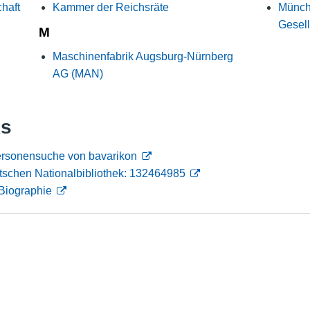
haft
Kammer der Reichsräte
Münch
Nutzungshinweise
Gesell
M
Maschinenfabrik Augsburg-Nürnberg
AG (MAN)
ks
Personensuche von bavarikon
tschen Nationalbibliothek: 132464985
Biographie