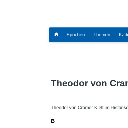
Epochen
Themen
Kart
Theodor von Cram
Theodor von Cramer-Klett im Historis
B