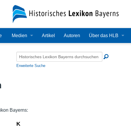
e
Medien
Artikel
Autoren
Über das HLB
Bilder
Lexikon
Audio
Redaktion
Erweiterte Suche
Video
Träger
n
PDF
Wissenschaftlicher B
Alle Dateien
Bearbeitungsstand
ikon Bayerns:
Zehn Jahre HLB
K
Häufige Fragen