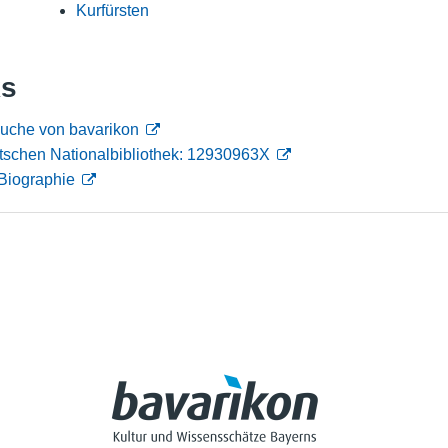
Kurfürsten
Nutzungshinweise
ks
suche von bavarikon
tschen Nationalbibliothek: 12930963X
Biographie