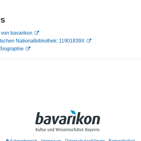
Nutzungshinweise
ks
 von bavarikon
tschen Nationalbibliothek: 11901839X
Biographie
Autorenbereich
Impressum
Datenschutzerklärung
Barrierefreiheit