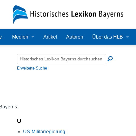
e
Medien
Artikel
Autoren
Über das HLB
Bilder
Lexikon
Audio
Redaktion
Erweiterte Suche
Video
Träger
PDF
Wissenschaftlicher B
Alle Dateien
Bearbeitungsstand
 Bayerns:
Zehn Jahre HLB
U
US-Militärregierung
Häufige Fragen