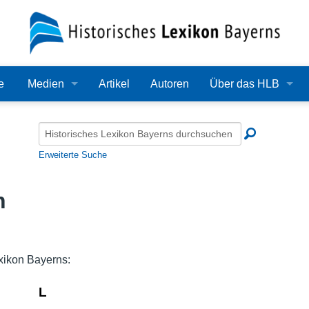
e
Medien
Artikel
Autoren
Über das HLB
Bilder
Lexikon
Audio
Redaktion
Erweiterte Suche
Video
Träger
n
PDF
Wissenschaftlicher B
Alle Dateien
Bearbeitungsstand
xikon Bayerns:
Zehn Jahre HLB
L
Häufige Fragen