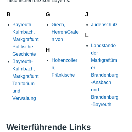
Historischen Lexikon Bayerns:
B
G
J
Bayreuth-
Giech,
Judenschutz
Kulmbach,
Herren/Grafe
L
Markgraftum:
n von
Landstände
Politische
H
der
Geschichte
Hohenzoller
Markgraftüm
Bayreuth-
n,
er
Kulmbach,
Fränkische
Brandenburg
Markgraftum:
-Ansbach
Territorium
und
und
Brandenburg
Verwaltung
-Bayreuth
Weiterführende Links