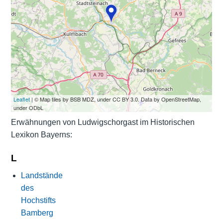
Leaflet
| © Map tiles by BSB MDZ, under CC BY 3.0. Data by OpenStreetMap,
under ODbL
Erwähnungen von Ludwigschorgast im Historischen
Lexikon Bayerns:
L
Landstände
des
Hochstifts
Bamberg