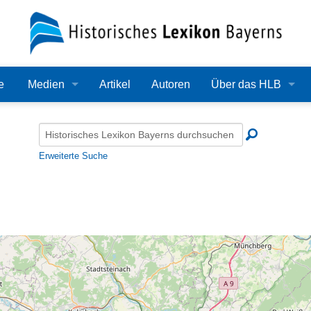
e
Medien
Artikel
Autoren
Über das HLB
Bilder
Lexikon
Audio
Redaktion
Erweiterte Suche
Video
Träger
PDF
Wissenschaftlicher B
Alle Dateien
Bearbeitungsstand
Zehn Jahre HLB
Häufige Fragen