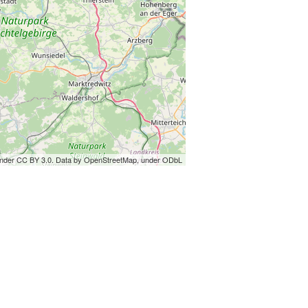
under CC BY 3.0. Data by OpenStreetMap, under ODbL