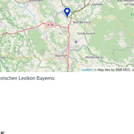
Nutzungshinweise
Leaflet
| © Map tiles by BSB MDZ, 
rischen Lexikon Bayerns:
ks