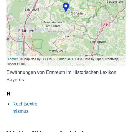
Leaflet
| © Map tiles by BSB MDZ, under CC BY 3.0. Data by OpenStreetMap,
under ODbL
Erwähnungen von Ermreuth im Historischen Lexikon
Bayerns:
R
Rechtsextre
mismus