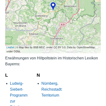
Leaflet
| © Map tiles by BSB MDZ, under CC BY 3.0. Data by OpenStreetMap,
under ODbL
Erwähnungen von Hiltpoltstein im Historischen Lexikon
Bayerns:
L
N
Ludwig-
Nürnberg,
Siebert-
Reichsstadt:
Programm
Territorium
zur