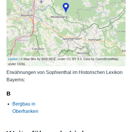
Leaflet
| © Map tiles by BSB MDZ, under CC BY 3.0. Data by OpenStreetMap,
under ODbL
Erwähnungen von Sophienthal im Historischen Lexikon
Bayerns:
B
Bergbau in
Oberfranken