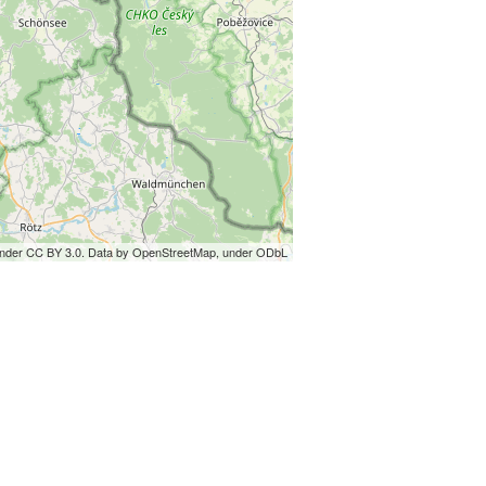
under CC BY 3.0. Data by OpenStreetMap, under ODbL