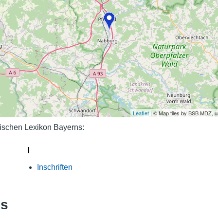
Nutzungshinweise
Leaflet
| © Map tiles by BSB MDZ, 
ischen Lexikon Bayerns:
I
Inschriften
ks