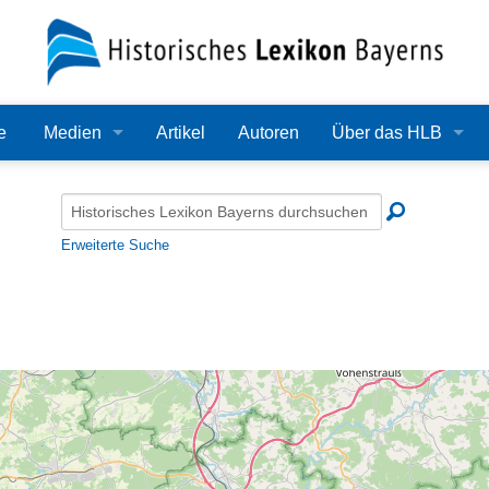
e
Medien
Artikel
Autoren
Über das HLB
Bilder
Lexikon
Audio
Redaktion
Erweiterte Suche
Video
Träger
PDF
Wissenschaftlicher B
Alle Dateien
Bearbeitungsstand
Zehn Jahre HLB
Häufige Fragen