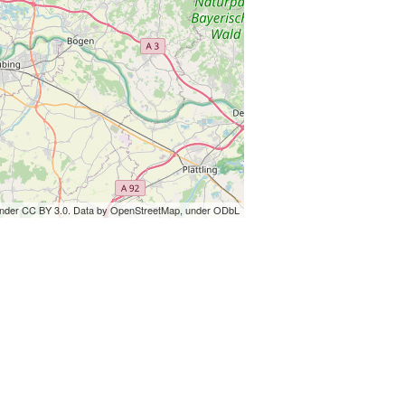
under CC BY 3.0. Data by OpenStreetMap, under ODbL