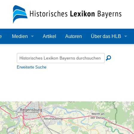
e
Medien
Artikel
Autoren
Über das HLB
Bilder
Lexikon
Audio
Redaktion
Erweiterte Suche
Video
Träger
PDF
Wissenschaftlicher B
Alle Dateien
Bearbeitungsstand
Zehn Jahre HLB
Häufige Fragen