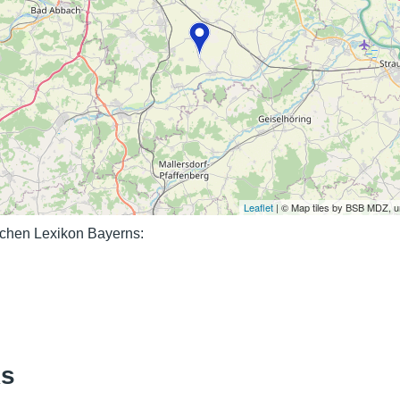
Nutzungshinweise
Leaflet
| © Map tiles by BSB MDZ, 
schen Lexikon Bayerns:
ks