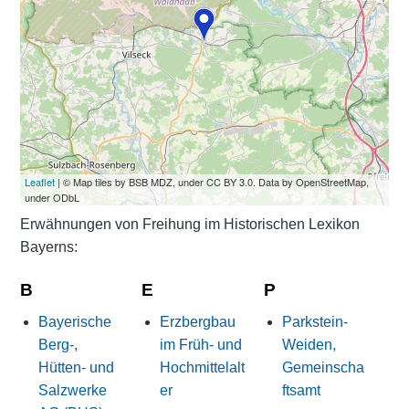
Leaflet
| © Map tiles by BSB MDZ, under CC BY 3.0. Data by OpenStreetMap,
under ODbL
Erwähnungen von Freihung im Historischen Lexikon
Bayerns:
B
E
P
Bayerische
Erzbergbau
Parkstein-
Berg-,
im Früh- und
Weiden,
Hütten- und
Hochmittelalt
Gemeinscha
Salzwerke
er
ftsamt