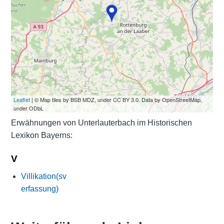
Leaflet
| © Map tiles by BSB MDZ, under CC BY 3.0. Data by OpenStreetMap,
under ODbL
Erwähnungen von Unterlauterbach im Historischen
Lexikon Bayerns:
V
Villikation(sv
erfassung)