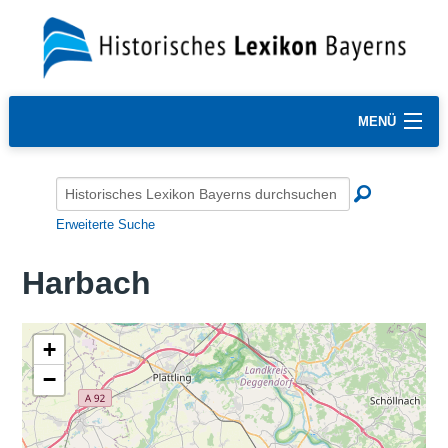
MENÜ
Erweiterte Suche
Harbach
+
−