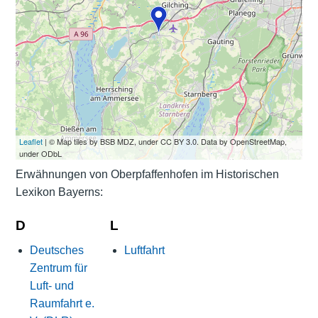
Leaflet
| © Map tiles by BSB MDZ, under CC BY 3.0. Data by OpenStreetMap,
under ODbL
Erwähnungen von Oberpfaffenhofen im Historischen
Lexikon Bayerns:
D
L
Deutsches
Luftfahrt
Zentrum für
Luft- und
Raumfahrt e.