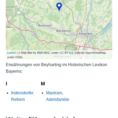
Leaflet
| © Map tiles by BSB MDZ, under CC BY 3.0. Data by OpenStreetMap,
under ODbL
Erwähnungen von Beyharting im Historischen Lexikon
Bayerns:
I
M
Indersdorfer
Maxlrain,
Reform
Adelsfamilie