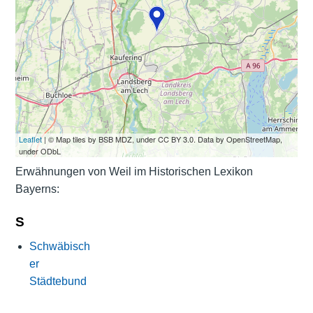
Leaflet
| © Map tiles by BSB MDZ, under CC BY 3.0. Data by OpenStreetMap,
under ODbL
Erwähnungen von Weil im Historischen Lexikon
Bayerns:
S
Schwäbisch
er
Städtebund