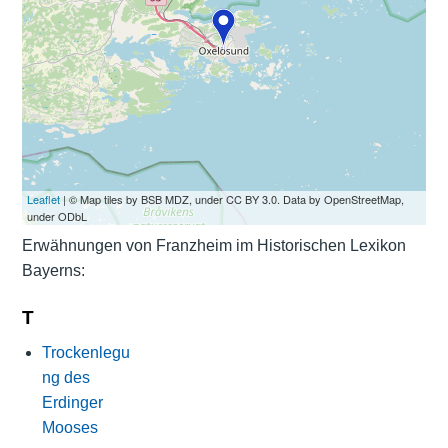
Leaflet
| © Map tiles by BSB MDZ, under CC BY 3.0. Data by OpenStreetMap,
under ODbL
Erwähnungen von Franzheim im Historischen Lexikon
Bayerns:
T
Trockenlegu
ng des
Erdinger
Mooses