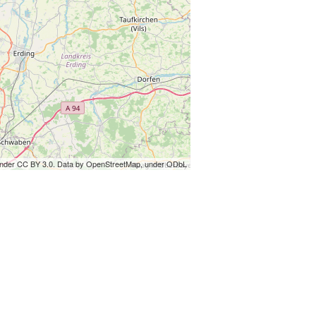
under CC BY 3.0. Data by OpenStreetMap, under ODbL