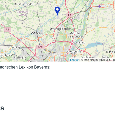
Nutzungshinweise
Leaflet
| © Map tiles by BSB MDZ, 
orischen Lexikon Bayerns:
ks