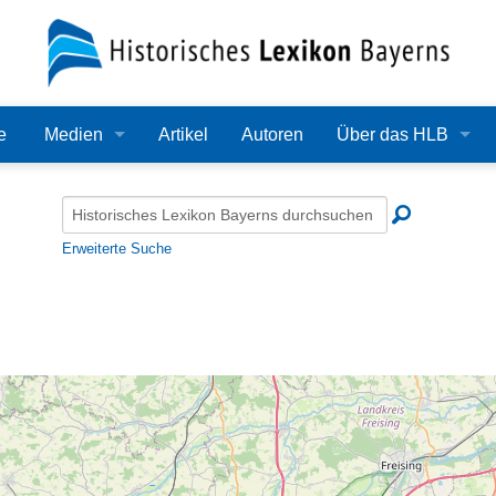
e
Medien
Artikel
Autoren
Über das HLB
Bilder
Lexikon
Audio
Redaktion
Erweiterte Suche
Video
Träger
PDF
Wissenschaftlicher B
Alle Dateien
Bearbeitungsstand
Zehn Jahre HLB
Häufige Fragen