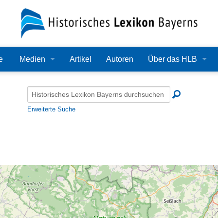
e
Medien
Artikel
Autoren
Über das HLB
Bilder
Lexikon
Audio
Redaktion
Erweiterte Suche
Video
Träger
PDF
Wissenschaftlicher B
Alle Dateien
Bearbeitungsstand
Zehn Jahre HLB
Häufige Fragen