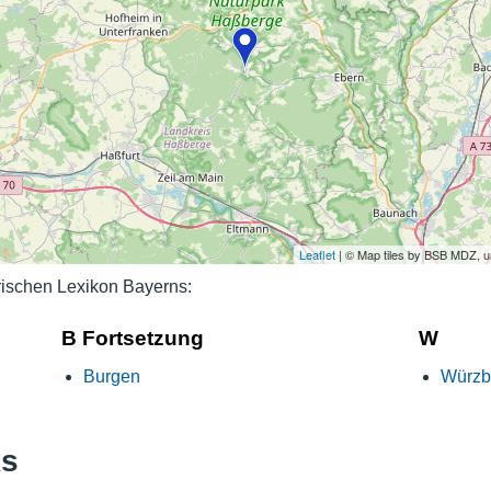
Nutzungshinweise
Leaflet
| © Map tiles by BSB MDZ, 
ischen Lexikon Bayerns:
B Fortsetzung
W
Burgen
Würzbu
ks