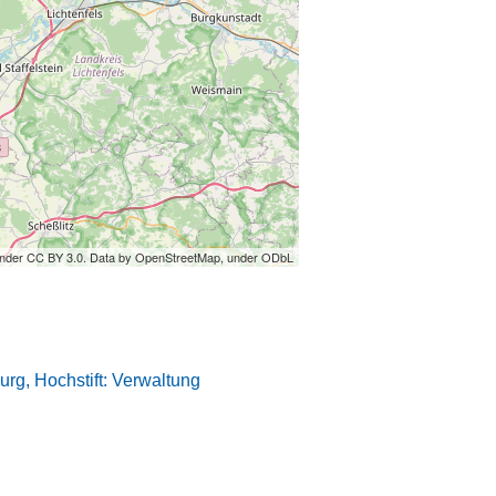
under CC BY 3.0. Data by OpenStreetMap, under ODbL
rg, Hochstift: Verwaltung