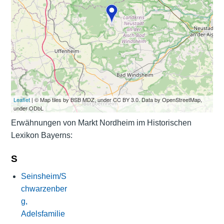
Leaflet
| © Map tiles by BSB MDZ, under CC BY 3.0. Data by OpenStreetMap,
under ODbL
Erwähnungen von Markt Nordheim im Historischen
Lexikon Bayerns:
S
Seinsheim/S
chwarzenber
g,
Adelsfamilie