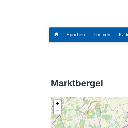
Epochen
Themen
Kart
Marktbergel
+
−