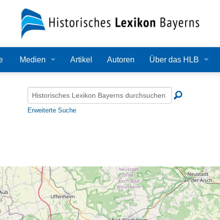
e
Medien
Artikel
Autoren
Über das HLB
Bilder
Lexikon
Audio
Redaktion
Erweiterte Suche
Video
Träger
PDF
Wissenschaftlicher B
Alle Dateien
Bearbeitungsstand
Zehn Jahre HLB
Häufige Fragen