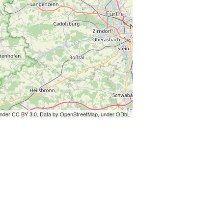
under CC BY 3.0. Data by OpenStreetMap, under ODbL