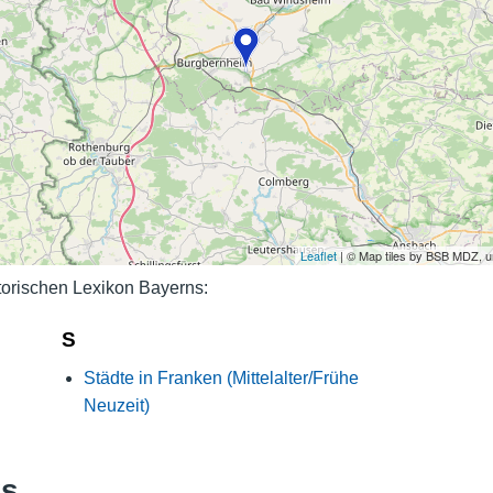
Nutzungshinweise
Leaflet
| © Map tiles by BSB MDZ, 
orischen Lexikon Bayerns:
S
Städte in Franken (Mittelalter/Frühe
Neuzeit)
ks