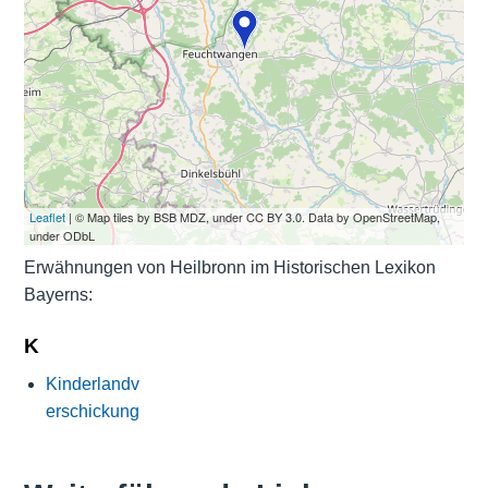
Leaflet
| © Map tiles by BSB MDZ, under CC BY 3.0. Data by OpenStreetMap,
under ODbL
Erwähnungen von Heilbronn im Historischen Lexikon
Bayerns:
K
Kinderlandv
erschickung