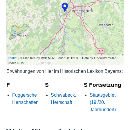
Leaflet
| © Map tiles by BSB MDZ, under CC BY 3.0. Data by OpenStreetMap,
under ODbL
Erwähnungen von Iller im Historischen Lexikon Bayerns:
F
S
S Fortsetzung
Fuggersche
Schwabeck,
Staatsgebiet
Herrschaften
Herrschaft
(19./20.
Jahrhundert)