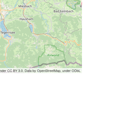
under CC BY 3.0. Data by OpenStreetMap, under ODbL