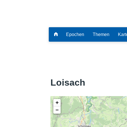
Epochen
Themen
Kart
Loisach
+
−