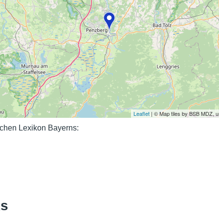
Nutzungshinweise
Leaflet
| © Map tiles by BSB MDZ, 
chen Lexikon Bayerns:
ks