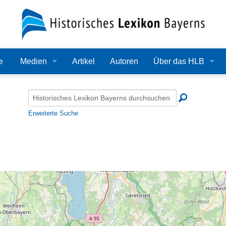
e
Medien
Artikel
Autoren
Über das HLB
Bilder
Lexikon
Audio
Redaktion
Erweiterte Suche
Video
Träger
PDF
Wissenschaftlicher B
Alle Dateien
Bearbeitungsstand
Zehn Jahre HLB
Häufige Fragen