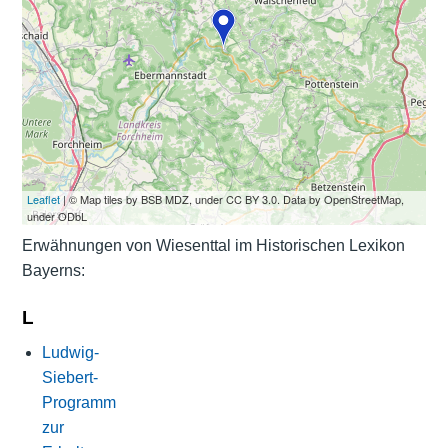
Leaflet
| © Map tiles by BSB MDZ, under CC BY 3.0. Data by OpenStreetMap,
under ODbL
Erwähnungen von Wiesenttal im Historischen Lexikon
Bayerns:
L
Ludwig-
Siebert-
Programm
zur