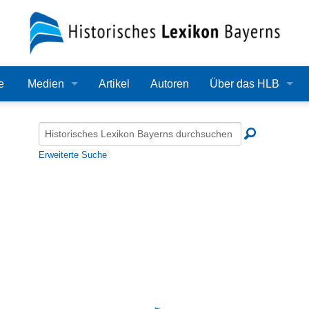
e
Medien
Artikel
Autoren
Über das HLB
Bilder
Lexikon
Audio
Redaktion
Erweiterte Suche
Video
Träger
PDF
Wissenschaftlicher B
Alle Dateien
Bearbeitungsstand
Zehn Jahre HLB
Häufige Fragen