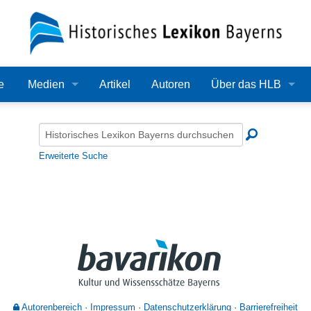
e
Medien
Artikel
Autoren
Über das HLB
Bilder
Lexikon
Audio
Redaktion
Erweiterte Suche
Video
Träger
PDF
Wissenschaftlicher B
Alle Dateien
Bearbeitungsstand
Zehn Jahre HLB
Häufige Fragen
Autorenbereich
Impressum
Datenschutzerklärung
Barrierefreiheit