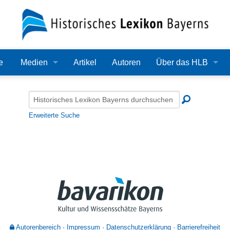
e
Medien
Artikel
Autoren
Über das HLB
Bilder
Lexikon
Audio
Redaktion
Erweiterte Suche
Video
Träger
PDF
Wissenschaftlicher B
Alle Dateien
Bearbeitungsstand
Zehn Jahre HLB
Häufige Fragen
Autorenbereich
Impressum
Datenschutzerklärung
Barrierefreiheit