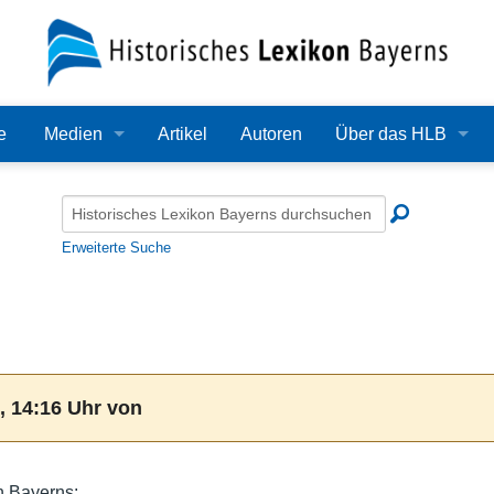
e
Medien
Artikel
Autoren
Über das HLB
Bilder
Lexikon
Audio
Redaktion
Erweiterte Suche
Video
Träger
PDF
Wissenschaftlicher B
Alle Dateien
Bearbeitungsstand
, 14:16 Uhr von
Zehn Jahre HLB
Häufige Fragen
n Bayerns: