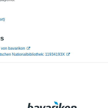
Nutzungshinweise
rt)
ks
 von bavarikon
tschen Nationalbibliothek: 11934193X