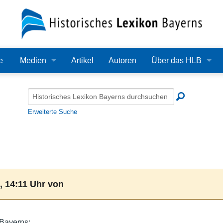
e
Medien
Artikel
Autoren
Über das HLB
Bilder
Lexikon
Audio
Redaktion
Erweiterte Suche
Video
Träger
PDF
Wissenschaftlicher B
Alle Dateien
Bearbeitungsstand
, 14:11 Uhr von
Zehn Jahre HLB
Häufige Fragen
 Bayerns: