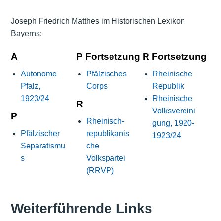
Joseph Friedrich Matthes im Historischen Lexikon
Bayerns:
A
P Fortsetzung
R Fortsetzung
Autonome
Pfälzisches
Rheinische
Pfalz,
Corps
Republik
1923/24
Rheinische
R
Volksvereini
P
Rheinisch-
gung, 1920-
Pfälzischer
republikanis
1923/24
Separatismu
che
s
Volkspartei
(RRVP)
Weiterführende Links