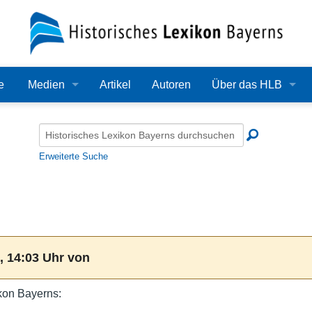
e
Medien
Artikel
Autoren
Über das HLB
Bilder
Lexikon
Audio
Redaktion
Erweiterte Suche
Video
Träger
PDF
Wissenschaftlicher B
Alle Dateien
Bearbeitungsstand
, 14:03 Uhr von
Zehn Jahre HLB
kon Bayerns:
Häufige Fragen