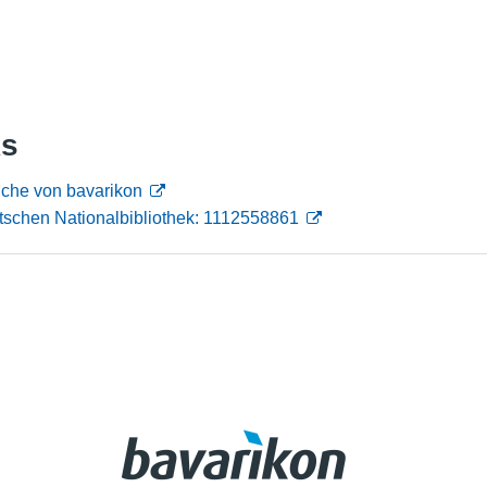
Nutzungshinweise
ks
uche von bavarikon
tschen Nationalbibliothek: 1112558861