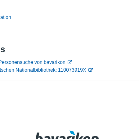
Nutzungshinweise
ation
ks
 Personensuche von bavarikon
tschen Nationalbibliothek: 110073919X