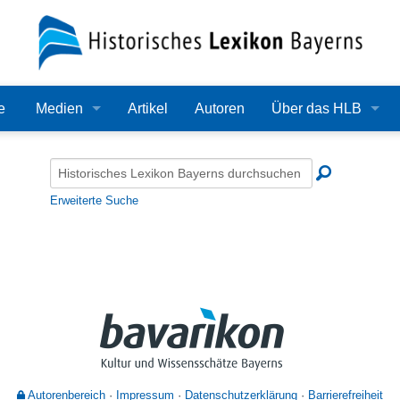
e
Medien
Artikel
Autoren
Über das HLB
Bilder
Lexikon
Audio
Redaktion
Erweiterte Suche
Video
Träger
PDF
Wissenschaftlicher B
Alle Dateien
Bearbeitungsstand
Zehn Jahre HLB
Häufige Fragen
Autorenbereich
Impressum
Datenschutzerklärung
Barrierefreiheit