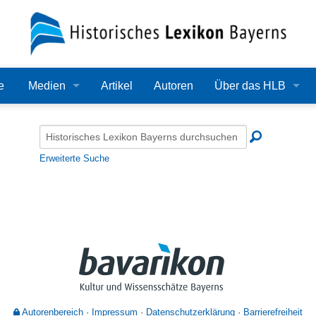
e
Medien
Artikel
Autoren
Über das HLB
Bilder
Lexikon
Audio
Redaktion
Erweiterte Suche
Video
Träger
PDF
Wissenschaftlicher B
Alle Dateien
Bearbeitungsstand
Zehn Jahre HLB
Häufige Fragen
Autorenbereich
Impressum
Datenschutzerklärung
Barrierefreiheit