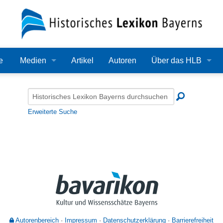
e
Medien
Artikel
Autoren
Über das HLB
Bilder
Lexikon
Audio
Redaktion
Erweiterte Suche
Video
Träger
PDF
Wissenschaftlicher B
Alle Dateien
Bearbeitungsstand
Zehn Jahre HLB
Häufige Fragen
Autorenbereich
Impressum
Datenschutzerklärung
Barrierefreiheit