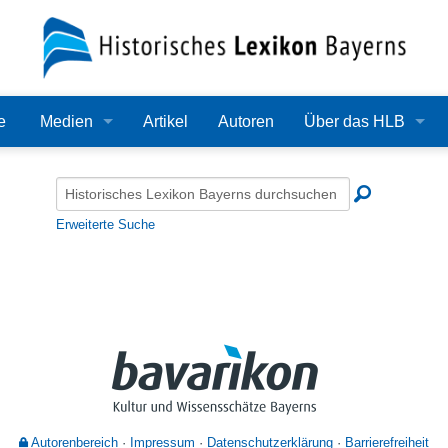
e
Medien
Artikel
Autoren
Über das HLB
Bilder
Lexikon
Audio
Redaktion
Erweiterte Suche
Video
Träger
PDF
Wissenschaftlicher B
Alle Dateien
Bearbeitungsstand
Zehn Jahre HLB
Häufige Fragen
Autorenbereich
Impressum
Datenschutzerklärung
Barrierefreiheit