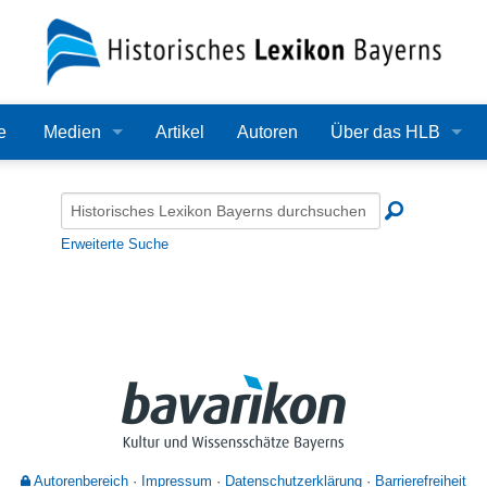
e
Medien
Artikel
Autoren
Über das HLB
Bilder
Lexikon
Audio
Redaktion
Erweiterte Suche
Video
Träger
PDF
Wissenschaftlicher B
Alle Dateien
Bearbeitungsstand
Zehn Jahre HLB
Häufige Fragen
Autorenbereich
Impressum
Datenschutzerklärung
Barrierefreiheit