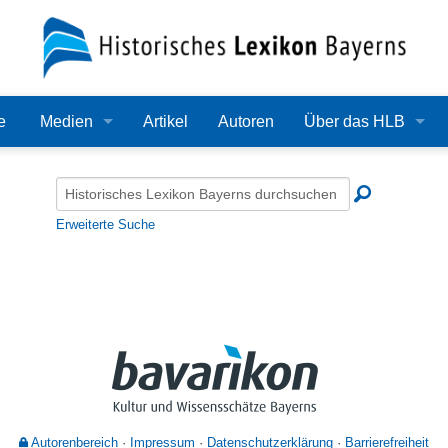
e
Medien
Artikel
Autoren
Über das HLB
Bilder
Lexikon
Audio
Redaktion
Erweiterte Suche
Video
Träger
PDF
Wissenschaftlicher B
Alle Dateien
Bearbeitungsstand
Zehn Jahre HLB
Häufige Fragen
Autorenbereich
Impressum
Datenschutzerklärung
Barrierefreiheit