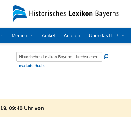
e
Medien
Artikel
Autoren
Über das HLB
Bilder
Lexikon
Audio
Redaktion
Erweiterte Suche
Video
Träger
PDF
Wissenschaftlicher B
Alle Dateien
Bearbeitungsstand
19, 09:40 Uhr von
Zehn Jahre HLB
Häufige Fragen