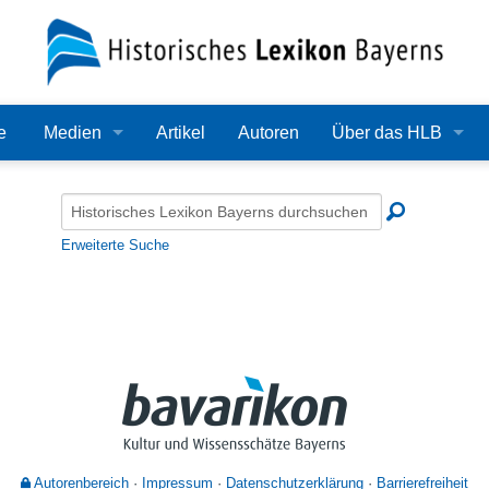
e
Medien
Artikel
Autoren
Über das HLB
Bilder
Lexikon
Audio
Redaktion
Erweiterte Suche
Video
Träger
PDF
Wissenschaftlicher B
Alle Dateien
Bearbeitungsstand
Zehn Jahre HLB
Häufige Fragen
Autorenbereich
Impressum
Datenschutzerklärung
Barrierefreiheit