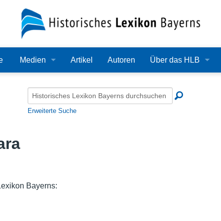
e
Medien
Artikel
Autoren
Über das HLB
Bilder
Lexikon
Audio
Redaktion
Erweiterte Suche
Video
Träger
ara
PDF
Wissenschaftlicher B
Alle Dateien
Bearbeitungsstand
 Lexikon Bayerns:
Zehn Jahre HLB
Häufige Fragen