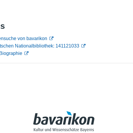
Nutzungshinweise
ks
nensuche von bavarikon
tschen Nationalbibliothek: 141121033
Biographie