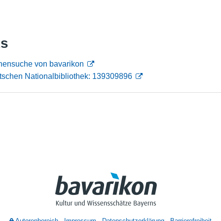
Nutzungshinweise
ks
onensuche von bavarikon
tschen Nationalbibliothek: 139309896
Autorenbereich
Impressum
Datenschutzerklärung
Barrierefreiheit